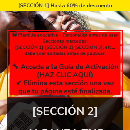
[SECCIÓN 1] Hasta 60% de descuento
🚧 Plantilla educativa – Personaliza antes de usar
Secciones marcadas:
[SECCIÓN 1] [SECCIÓN 2] [SECCIÓN 3], etc…
deben ser editadas antes de publicar.
🔧
Accede a la Guía de Activación
(HAZ CLIC AQUÍ)
✔ Elimina esta sección una vez
que tu página esté finalizada.
[SECCIÓN 2]